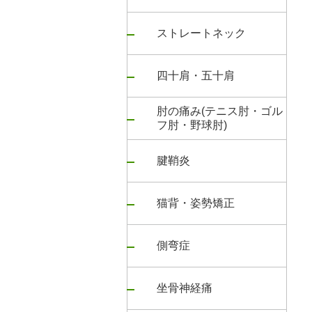
ストレートネック
四十肩・五十肩
肘の痛み(テニス肘・ゴル
フ肘・野球肘)
腱鞘炎
猫背・姿勢矯正
側弯症
坐骨神経痛