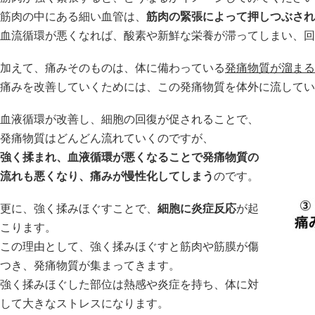
筋肉の中にある細い血管は、
筋肉の緊張によって押しつぶされ
血流循環が悪くなれば、酸素や新鮮な栄養が滞ってしまい、回
加えて、痛みそのものは、体に備わっている
発痛物質が溜まる
痛みを改善していくためには、この発痛物質を体外に流してい
血液循環が改善し、細胞の回復が促されることで、
発痛物質はどんどん流れていくのですが、
強く揉まれ、血液循環が悪くなることで発痛物質の
流れも悪くなり、痛みが慢性化してしまう
のです。
更に、強く揉みほぐすことで、
細胞に炎症反応
が起
こります。
この理由として、強く揉みほぐすと筋肉や筋膜が傷
つき、発痛物質が集まってきます。
強く揉みほぐした部位は熱感や炎症を持ち、体に対
して大きなストレスになります。