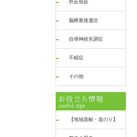
外反母趾
脳梗塞後遺症
自律神経失調症
不眠症
その他
【地域貢献・道のり】