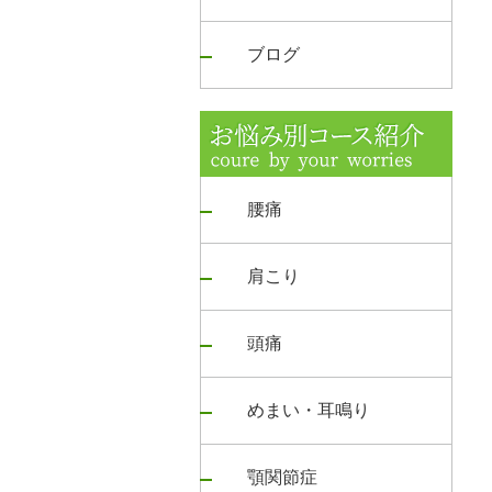
ブログ
腰痛
肩こり
頭痛
めまい・耳鳴り
顎関節症