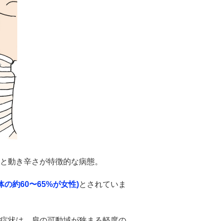
と動き辛さが特徴的な病態。
体の
約60〜65%が女
性)
とされていま
症状は、肩の可動域が狭まる軽度の