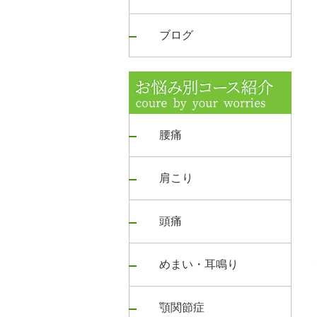
ブログ
腰痛
肩こり
頭痛
めまい・耳鳴り
顎関節症