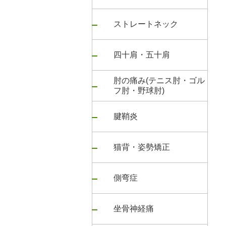
ストレートネック
四十肩・五十肩
肘の痛み(テニス肘・ゴル
フ肘・野球肘)
腱鞘炎
猫背・姿勢矯正
側弯症
坐骨神経痛