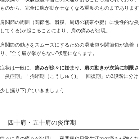
ものから、完全に腕が動かせなくなる重度のものまであります
肩関節の周囲（関節包、滑膜、周辺の靭帯や腱）に慢性的な炎
してくる)が起こることにより、肩の痛みが出現。
肩関節の動きをスムーズにするための滑液包や関節包が癒着（
り、”全く肩が挙がらない”状態になります。
症状は一般に、
痛みが徐々に始まり、肩の動きが次第に制限さ
「炎症期」「拘縮期（こうしゅく)」「回復期」の3段階に分
少し掘り下げていきましょう！
四十肩・五十肩の炎症期
徐々に肩の痛みが出現し、夜間痛や日常生活での痛みが強くな