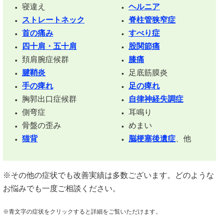
寝違え
ヘルニア
ストレートネック
脊柱管狭窄症
首の痛み
すべり症
四十肩・五十肩
股関節痛
頚肩腕症候群
膝痛
腱鞘炎
足底筋膜炎
手の痺れ
足の痺れ
胸郭出口症候群
自律神経失調症
側弯症
耳鳴り
骨盤の歪み
めまい
猫背
脳梗塞後遺症
、他
※その他の症状でも改善実績は多数ございます。どのような
お悩みでも一度ご相談ください。
※青文字の症状をクリックすると詳細をご覧いただけます。