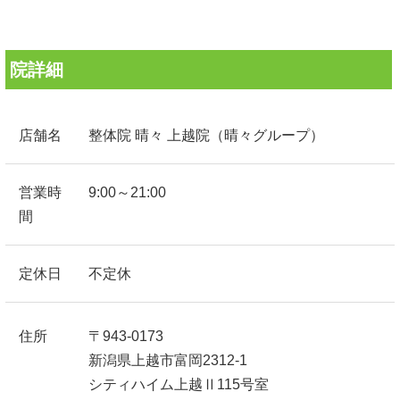
院詳細
店舗名
整体院 晴々 上越院（晴々グループ）
営業時
9:00～21:00
間
定休日
不定休
住所
〒943-0173
新潟県上越市富岡2312-1
シティハイム上越Ⅱ115号室