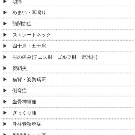
頭痛
めまい・耳鳴り
顎関節症
ストレートネック
四十肩・五十肩
肘の痛み(テニス肘・ゴルフ肘・野球肘)
腱鞘炎
猫背・姿勢矯正
側弯症
坐骨神経痛
ぎっくり腰
脊柱管狭窄症